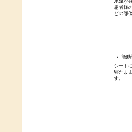
水流が
患者様
どの部
能動
シート
寝たま
す。