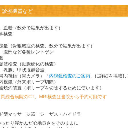
、診療機器など
、血糖（数分で結果が出ます）
学検査
定量（骨粗鬆症の検査、数分で結果が出ます）
、腹部など各種レントゲン
図
脈波検査（動脈硬化の検査）
、乳腺、甲状腺超音波
胃内視鏡（胃カメラ）「
内視鏡検査のご案内
」に詳細を掲載し
内視鏡（外来ポリープ切除）
波焼灼装置（ポリープを切除するために使います）
岡総合病院のCT、MRI検査は当院から予約可能です
ド型マッサージ器 シーザス・ハイドラ
ゆったり浮かんだ心地良さをそのままに