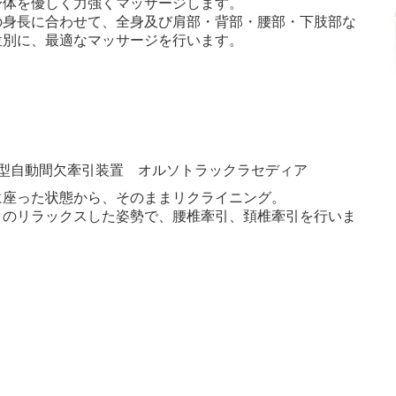
身体を優しく力強くマッサージします。
の身長に合わせて、全身及び肩部・背部・腰部・下肢部な
位別に、最適なマッサージを行います。
型自動間欠牽引装置 オルソトラックラセディア
に座った状態から、そのままリクライニング。
まのリラックスした姿勢で、腰椎牽引、頚椎牽引を行いま