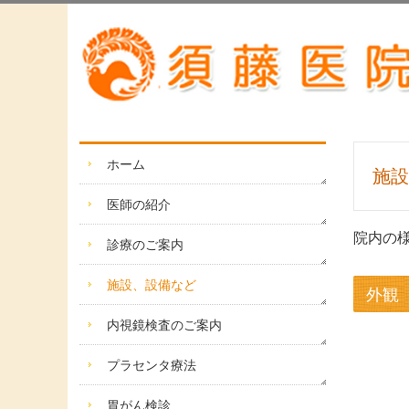
ホーム
施設
医師の紹介
院内の
診療のご案内
施設、設備など
外観
内視鏡検査のご案内
プラセンタ療法
胃がん検診