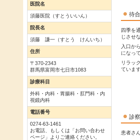
医院名
待
須藤医院（すとういいん）
院長名
四季を
じさせ
須藤 謙一（すとう けんいち）
入口か
住所
になっ
リラッ
〒370-2343
ていま
群馬県富岡市七日市1083
診療科目
外科・内科・胃腸科・肛門科・内
視鏡内科
電話番号
診
0274-63-1461
お電話、もしくは「お問い合わせ
患者さ
ページ」よりご連絡ください。