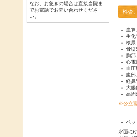
なお、お急ぎの場合は直接当院ま
でお電話でお問い合わせくださ
検査
い。
血算
生化
検尿
骨塩
胸部
心電
血圧
腹部
経鼻
大腸
高周
※公立富
ベッ
水面に