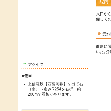
院内
入口か
備して
受
健康に
いただ
アクセス
■
電車
上信電鉄【西富岡駅】を出て右
（南）へ進みR254を右折、約
200mで看板があります。