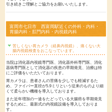
引き続きご理解とご協力をお願いいたします。
■2026.6.22...
臨時休診のお知らせ
富岡市七日市 西富岡駅近くの外科・内科・
8月10日（月）～8月15日（土）まで臨時休診
とさせて
胃腸内科・肛門内科・内視鏡内科
いただきます。
ご迷惑をおかけして申し訳ありません。
苦しくない胃カメラ（経鼻内視鏡）、痛くない大
腸内視鏡検査をおこなっています。
■2026.4.17...
院内感染対策
について
これまで、新型コロナウイルス感染症などの院内感染
当院は消化器内視鏡専門医、消化器外科専門医、消化
対策として、院内でのマスク着用をお願いしてまいり
器病専門医として消化器の疾患の早期発見、治療は特
ました。
にご評価をいただいております。
このたび、感染状況の変化を踏まえ、2026年5月1日よ
胃カメラは、患者さんの苦痛を少しでも軽減するた
り、院内でのマスク着用は任意といたします。
め、ファイバー直径が5.9ミリという従来のものより細
咳・くしゃみ・鼻水などの症状がある場合は、必ず
くて柔らかい機種を導入しております。
マスクを着用してください。
また近年増加の一途をたどっている大腸癌を早期発見
患者さんの状況により、職員からマスク着用をお願
するために、最新式の内視鏡設備を導入しておりま
いすることがあります。
す。
感染症の流行状況に応じて、「院内全体でマスク着