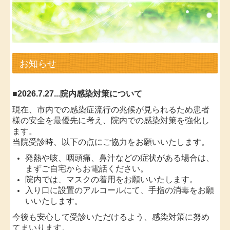
地図、交通案内
初診の方へ
お知らせ
よくある質問
リンク集
■2026.7.27...
院内感染対策
について
個人情報保護方針
現在、市内での感染症流行の兆候が見られるため患者
様の安全を最優先に考え、院内での感染対策を強化し
お問い合わせ
ます。
当院受診時、以下の点にご協力をお願いいたします。
発熱や咳、咽頭痛、鼻汁などの症状がある場合は、
まずご自宅からお電話ください。
院内では、マスクの着用をお願いいたします。
入り口に設置のアルコールにて、手指の消毒をお願
いいたします。
今後も安心して受診いただけるよう、感染対策に努め
てまいります。