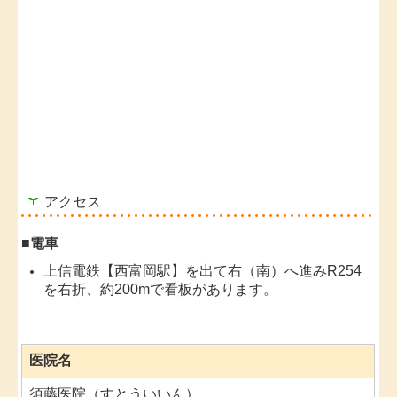
アクセス
■
電車
上信電鉄【西富岡駅】を出て右（南）へ進みR254
を右折、約200mで看板があります。
医院名
須藤医院（すとういいん）