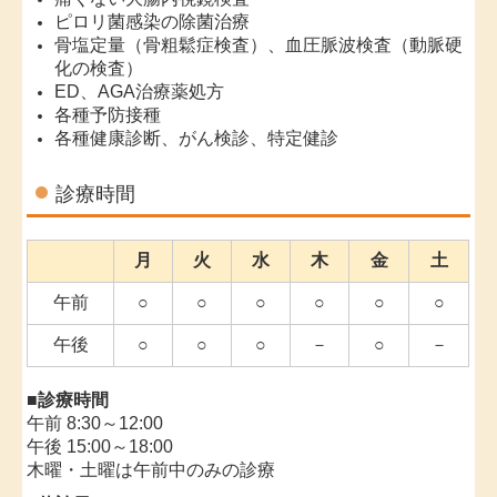
ピロリ菌感染の除菌治療
骨塩定量（骨粗鬆症検査）、血圧脈波検査（動脈硬
化の検査）
ED、AGA治療薬処方
各種予防接種
各種健康診断、がん検診、特定健診
診療時間
月
火
水
木
金
土
午前
○
○
○
○
○
○
午後
○
○
○
－
○
－
■診療時間
午前
8:30～12:00
午後 15:00～18:00
木曜・土曜は午前中のみの診療