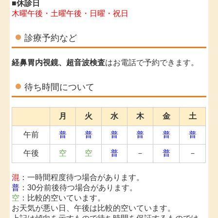
■休診日
木曜午後・土曜午後・日曜・祝日
診療予約など
経鼻胃内視鏡、超音波検査
はお電話で予約できます。
待ち時間について
月
火
水
木
金
土
午前
普
普
普
普
普
普
午後
空
空
普
－
普
－
混
：一時間程度待つ場合があります。
普
：
30分前後待つ場合があります。
空
：
比較的空いています。
お天気が悪い日、午後は比較的空いています。