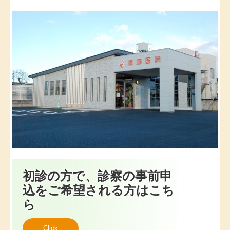
用」とする場合があります。
発熱、咳、咽頭痛、鼻汁など風邪症状の患者様は、
まずご自宅から当院へ電話をしてから来院くださ
い。
今後も安心して受診いただけるよう、感染対策に努め
てまいります。引き続きご理解とご協力をお願いいた
します。
初診の方で、診察の事前申
込をご希望される方はこち
ら
Click