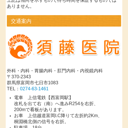
上記は傾向を示すもので待ち時間を保証するものでは
ありません。
交通案内
外科・内科・胃腸内科・肛門内科・内視鏡内科
〒370-2343
群馬県富岡市七日市1083
TEL：
0274-63-1461
電車 上信電鉄【西富岡駅】
改札を出て右（南）へ進みR254を右折、
200mで看板があります。
お車 上信越道富岡I.C降りて左折約2Km、
桐淵橋北側の信号を右折。
駐車場 18台