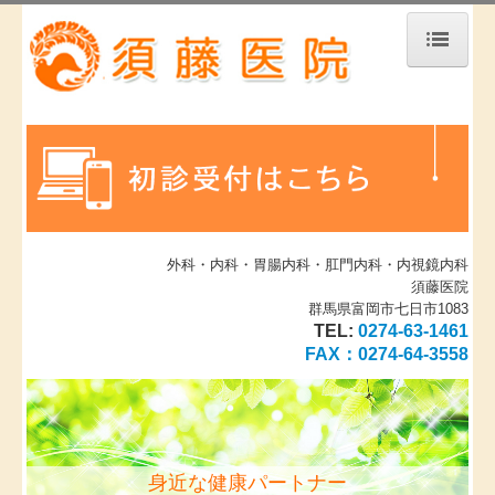
ホーム
医師の紹介
診療のご案内
施設、設備など
外科・内科・胃腸内科・肛門内科・内視鏡内科
須藤医院
内視鏡検査のご案内
群馬県富岡市七日市1083
TEL:
0274-63-1461
プラセンタ療法
FAX：
0274-64-3558
胃がん検診
胃がんABC検診について
身近な健康パートナー
肺炎球菌ワクチンについて